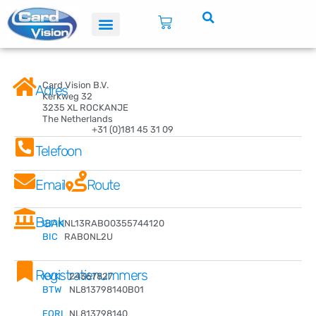
Card Vision B.V.
Adres
Kerkweg 32
3235 XL ROCKANJE
The Netherlands
+31 (0)181 45 31 09
Telefoon
Email
Route
Bank
IBAN
NL13RABO0355744120
BIC
RABONL2U
Registratienummers
KVK
24367827
BTW
NL813798140B01
EORI
NL813798140