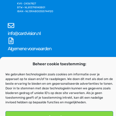
KVK • 24367827
BTW • NL813798140B01
IBAN • NL13RABO0355744120
info@cardvision.nl
Algemene voorwaarden
Beheer cookie toestemming:
Algemeen
Adminstratie, offertes en algemene vragen
We gebruiken technologieën zoals cookies om informatie over je
apparaat op te slaan en/of te raadplegen. We doen dit met als doel om de
Support
beste ervaring te bieden en om gepersonaliseerde advertenties te tonen.
Ondersteuning op kaartprinters of software
Door in te stemmen met deze technologieën kunnen we gegevens zoals
bladeren gedrag of unieke ID's op deze site verwerken. Als je geen
toestemming geeft of je toestemming intrekt, kan dit een nadelige
Privacy verklaring
invloed hebben op bepaalde functies en mogelijkheden.
Cookiebeleid