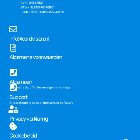
KVK • 24367827
BTW • NL813798140B01
IBAN • NL13RABO0355744120
info@cardvision.nl
Algemene voorwaarden
Algemeen
Adminstratie, offertes en algemene vragen
Support
Ondersteuning op kaartprinters of software
Privacy verklaring
Cookiebeleid