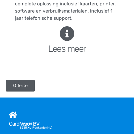
complete oplossing inclusief kaarten, printer,
software en verbruiksmaterialen, inclusief 1
jaar telefonische support.
Lees meer
Offerte
Card Vision BV
Kerkweg 32
3235 XL Rockanje (NL)