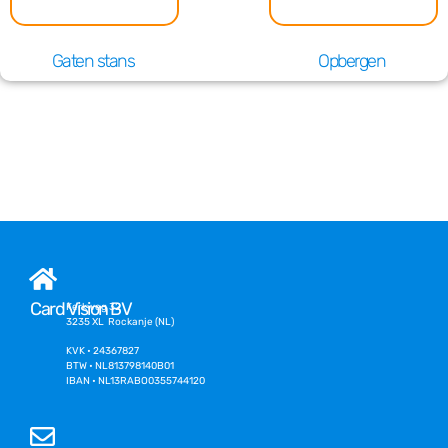
Gaten stans
Opbergen
Card Vision BV
Kerkweg 32
3235 XL Rockanje (NL)
KVK • 24367827
BTW • NL813798140B01
IBAN • NL13RABO0355744120