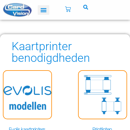
Kaartprinter
benodigdheden
Evolis kaartprinters
Printlinten