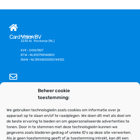
Card Vision BV
Kerkweg 32
3235 XL Rockanje (NL)
KVK • 24367827
BTW • NL813798140B01
IBAN • NL13RABO0355744120
info@cardvision.nl
Beheer cookie
toestemming:
Algemene voorwaarden
We gebruiken technologieën zoals cookies om informatie over je
apparaat op te slaan en/of te raadplegen. We doen dit met als doel om
de beste ervaring te bieden en om gepersonaliseerde advertenties te
tonen. Door in te stemmen met deze technologieën kunnen we
Algemeen
gegevens zoals bladeren gedrag of unieke ID's op deze site verwerken.
Adminstratie, offertes en algemene vragen
Als je geen toestemming geeft of je toestemming intrekt, kan dit een