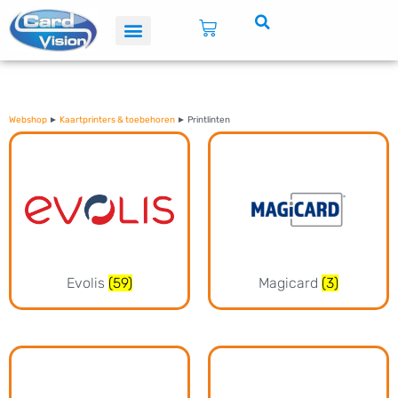
Webshop
►
Kaartprinters & toebehoren
► Printlinten
Evolis
(59)
Magicard
(3)