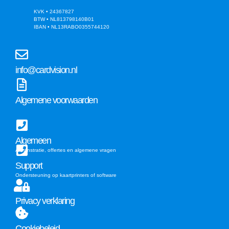
KVK • 24367827
BTW • NL813798140B01
IBAN • NL13RABO0355744120
info@cardvision.nl
Algemene voorwaarden
Algemeen
Adminstratie, offertes en algemene vragen
Support
Ondersteuning op kaartprinters of software
Privacy verklaring
Cookiebeleid