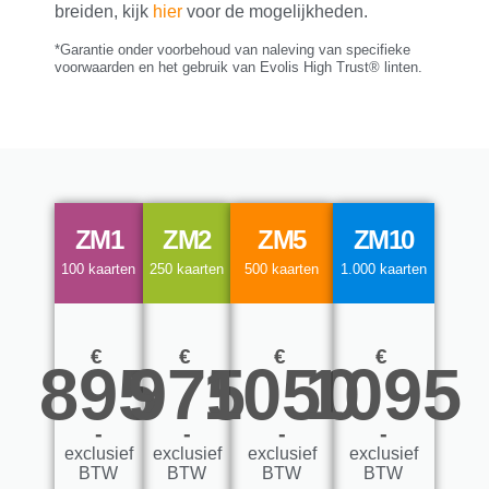
breiden, kijk
hier
voor de mogelijkheden.
*Garantie onder voorbehoud van naleving van specifieke
voorwaarden en het gebruik van Evolis High Trust® linten.
ZM1
ZM2
ZM5
ZM10
100 kaarten
250 kaarten
500 kaarten
1.000 kaarten
€
€
€
€
895
975
1050
1095
-
-
-
-
exclusief
exclusief
exclusief
exclusief
BTW
BTW
BTW
BTW