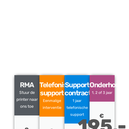
RMA
Telefonische
Support
Onderhoudsc
support
contract
Stuur de
1, 2 of 3 jaar
printer naar
Eenmalige
1 jaar
ons toe
interventie
telefonische
support
€
195,-