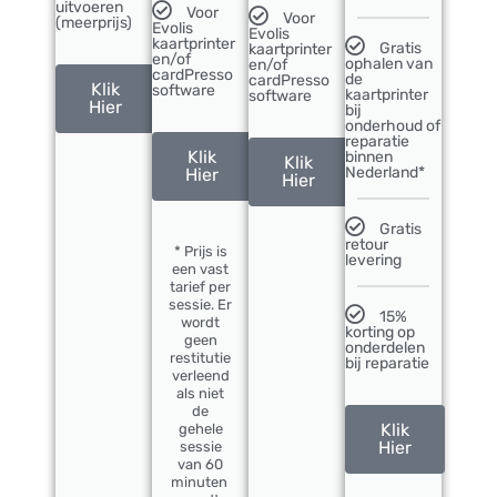
uitvoeren
Voor
Voor
(meerprijs)
Evolis
Evolis
kaartprinter
Gratis
kaartprinter
en/of
ophalen van
en/of
cardPresso
de
cardPresso
Klik
software
kaartprinter
software
Hier
bij
onderhoud of
reparatie
Klik
binnen
Klik
Nederland*
Hier
Hier
Gratis
retour
* Prijs is
levering
een vast
tarief per
sessie. Er
15%
wordt
korting op
geen
onderdelen
restitutie
bij reparatie
verleend
als niet
de
Klik
gehele
Hier
sessie
van 60
minuten