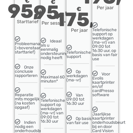
€
€
95,-
95,-
Per jaar
€
175,-
Starttarief
Per sessie*
Per jaar
Telefonische
support op
werkdagen
Ideaal
(ma-vr) van
Probleemanalyse
als u
09:00 tot
(=bovenstaand
eenmalig
16:30 uur, op
starttarief)
Telefonische
ondersteuning
basis van fair
support
nodig heeft
use
Onze
conclusie
Op
Voor
rapporteren
werkdagen
Maximaal 60
Evolis
(ma-vr)
minuten*
kaartprinter
en/of
cardPresso
Reparatie
software
Van
mits mogelijk
09:00 tot
Telefonische
(na kosten
16:30 uur
support op
opgaaf)
werkdagen
(ma-vr) van
Jaarlijkse
09:00 tot
kaartprinter
Op basis
16:30 uur
Indien
onderhoudsbeurt
van fair use
nodig een
bij en door
onderhoudsbeurt
Card Vision