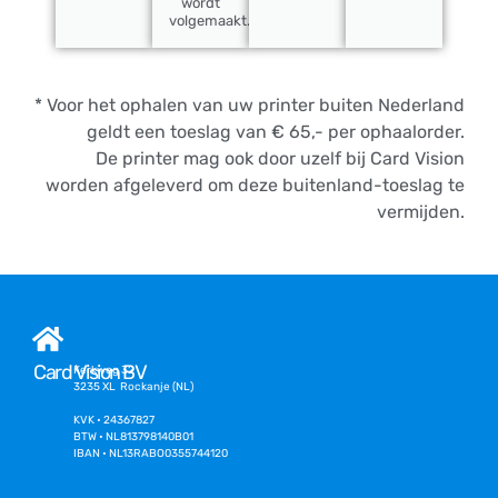
wordt
volgemaakt.
* Voor het ophalen van uw printer buiten Nederland
geldt een toeslag van € 65,- per ophaalorder.
De printer mag ook door uzelf bij Card Vision
worden afgeleverd om deze buitenland-toeslag te
vermijden.
Card Vision BV
Kerkweg 32
3235 XL Rockanje (NL)
KVK • 24367827
BTW • NL813798140B01
IBAN • NL13RABO0355744120