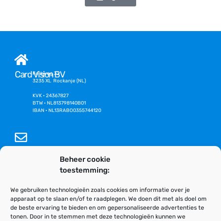
Card Vision BV
Kerkweg 32
3235 XL Rockanje (NL)
KVK • 24367827
BTW • NL813798140B01
IBAN • NL13RABO0355744120
info@cardvision.nl
Beheer cookie
toestemming:
Algemene voorwaarden
We gebruiken technologieën zoals cookies om informatie over je
apparaat op te slaan en/of te raadplegen. We doen dit met als doel om
de beste ervaring te bieden en om gepersonaliseerde advertenties te
tonen. Door in te stemmen met deze technologieën kunnen we
Algemeen