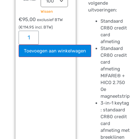
volgende
uitvoeringen:
Wissen
€
95,00
exclusief BTW
Standaard
(
€
114,95
incl. BTW)
CR80 credit
card
afmeting
Standaard
Toevoegen aan winkelwagen
CR80 credit
card
afmeting
MIFARE® +
HICO 2.750
Oe
magneetstrip
3-in-1 keytag
: standaard
CR80 credit
card
afmeting met
breeklijnen