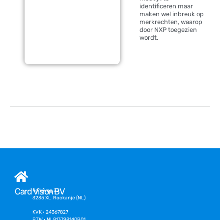
identificeren maar
maken wel inbreuk op
merkrechten, waarop
door NXP toegezien
wordt.
Card Vision BV
Kerkweg 32
3235 XL Rockanje (NL)
KVK • 24367827
BTW • NL813798140B01