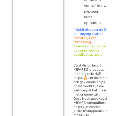
vooraf in uw
systeem
kunt
uploaden
* Geldt niet voor de 3-
in-1 keytag kaarten
* Meerprijs van
toepassing
* Hiervoor hebben wij
uw nauwkeurige
specificaties nodig
Card Vision levert
MIFARE® producten
met originele NXP
chips.
Let op dat er
ook gekloonde chips
op de markt zijn die
wel compatibel, maar
niet origineel zijn.
Deze (vaak goedkope)
MIFARE-compatibele
chips zijn zonder
juiste testapparatuur
moeilijk te