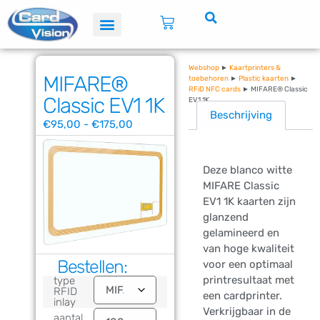
Webshop
►
Kaartprinters &
MIFARE®
toebehoren
►
Plastic kaarten
►
RFiD NFC cards
► MIFARE® Classic
Classic EV1 1K
EV1 1K
Beschrijving
€
95,00
-
€
175,00
Deze blanco witte
MIFARE Classic
EV1 1K kaarten zijn
glanzend
gelamineerd en
van hoge kwaliteit
Bestellen:
voor een optimaal
printresultaat met
type
RFID
een cardprinter.
inlay
Verkrijgbaar in de
aantal