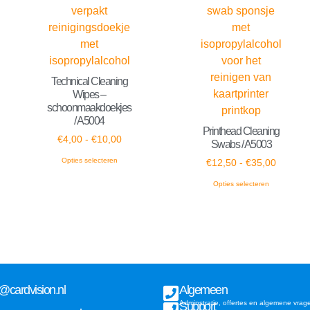
Technical Cleaning
Wipes –
schoonmaakdoekjes
/ A5004
Printhead Cleaning
€
4,00
-
€
10,00
Swabs / A5003
Opties selecteren
€
12,50
-
€
35,00
Opties selecteren
o@cardvision.nl
Algemeen
Adminstratie, offertes en algemene vrag
Support