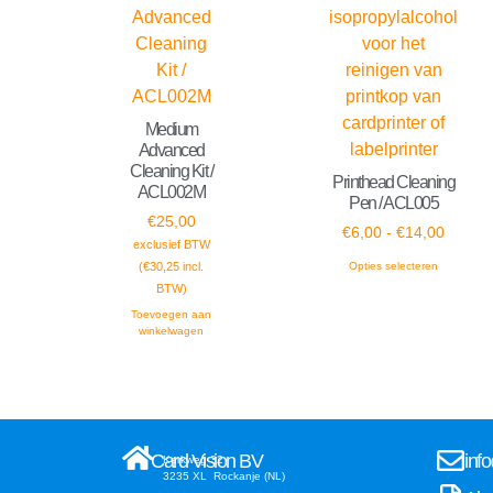
Medium
Advanced
Cleaning Kit /
Printhead Cleaning
ACL002M
Pen / ACL005
€
25,00
€
6,00
-
€
14,00
exclusief BTW
(
€
30,25
incl.
Opties selecteren
BTW)
Toevoegen aan
winkelwagen
Card Vision BV
inf
Kerkweg 32
3235 XL Rockanje (NL)