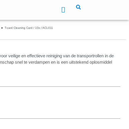
a
► T-card Cleaning Card / 10x / ACL011
or veilige en effectieve reiniging van de transportrollen in de
eigenschap snel te verdampen en is een uitstekend oplosmiddel