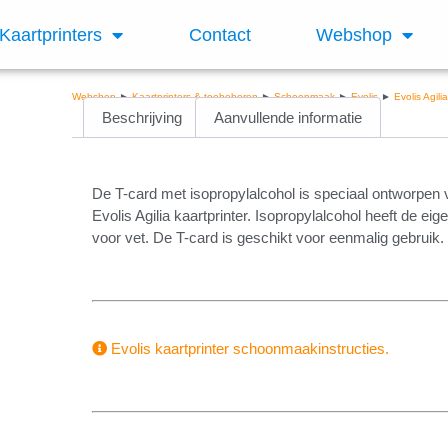
Kaartprinters
Contact
Webshop
Webshop
►
Kaartprinters & toebehoren
►
Schoonmaak
►
Evolis
►
Evolis Agili
Beschrijving
Aanvullende informatie
De T-card met isopropylalcohol is speciaal ontworpen vo
Evolis Agilia kaartprinter. Isopropylalcohol heeft de 
voor vet. De T-card is geschikt voor eenmalig gebruik.
Evolis kaartprinter schoonmaakinstructies.