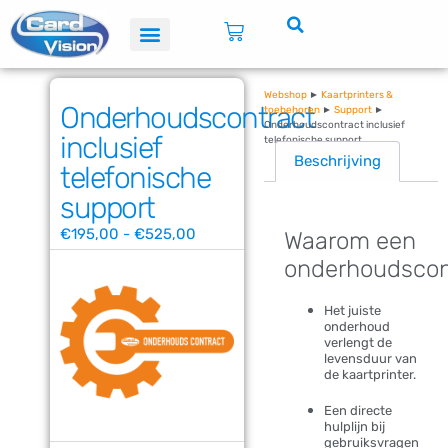
Webshop
►
Kaartprinters &
Onderhoudscontract
toebehoren
►
Support
►
Onderhoudscontract inclusief
inclusief
telefonische support
Beschrijving
telefonische
support
€
195,00
-
€
525,00
Waarom een
onderhoudscon
Het juiste
onderhoud
verlengt de
levensduur van
de kaartprinter.
Een directe
hulplijn bij
gebruiksvragen