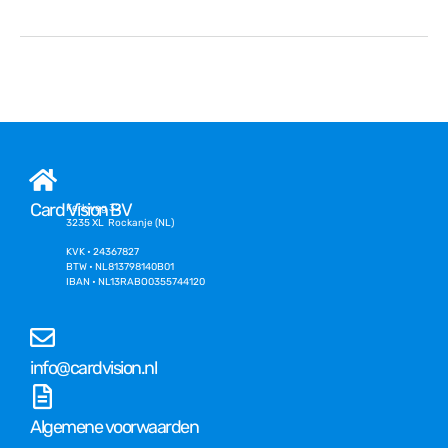
Card Vision BV
Kerkweg 32
3235 XL Rockanje (NL)
KVK • 24367827
BTW • NL813798140B01
IBAN • NL13RABO0355744120
info@cardvision.nl
Algemene voorwaarden