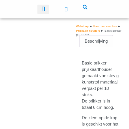
Plastic kaarten
Webshop
►
Kaart accessoires
►
Prijskaart houders
► Basic prikker
(10 stuks)
Beschrijving
Basic prikker
prijskaarthouder
gemaakt van stevig
kunststof materiaal,
verpakt per 10
stuks.
De prikker is in
totaal 6 cm hoog.
De klem op de kop
is geschikt voor het