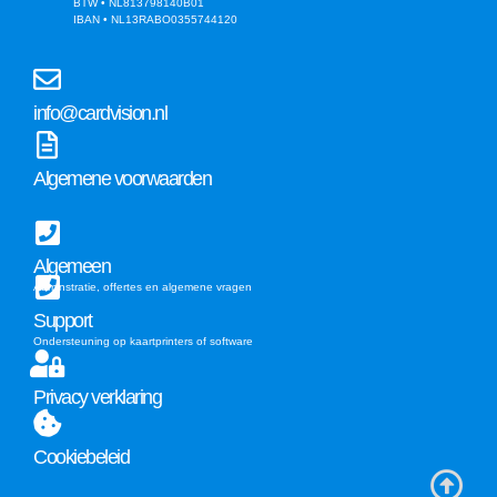
BTW • NL813798140B01
IBAN • NL13RABO0355744120
info@cardvision.nl
Algemene voorwaarden
Algemeen
Adminstratie, offertes en algemene vragen
Support
Ondersteuning op kaartprinters of software
Privacy verklaring
Cookiebeleid