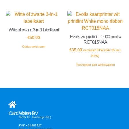
Witte of zwarte 3-in-1 labelkaart
Evolis wit printlint – 1.000 prints /
€
50,00
RCT015NAA
Opties selecteren
€
35,00
exclusief BTW (
€
42,35
incl.
BTW)
Toevoegen aan winkelwagen
Card Vision BV
Kerkweg 32
3235 XL Rockanje (NL)
KVK • 24367827