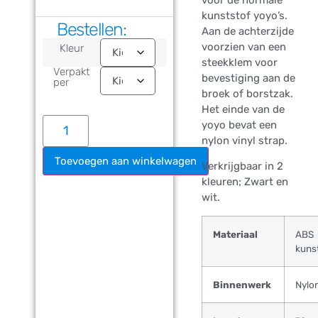
voor de normale
kunststof yoyo’s.
Bestellen:
Aan de achterzijde
voorzien van een
Kleur
steekklem voor
Verpakt
bevestiging aan de
per
broek of borstzak.
Het einde van de
yoyo bevat een
nylon vinyl strap.
Toevoegen aan winkelwagen
Verkrijgbaar in 2
kleuren; Zwart en
wit.
Materiaal
ABS
kuns
Binnenwerk
Nylo