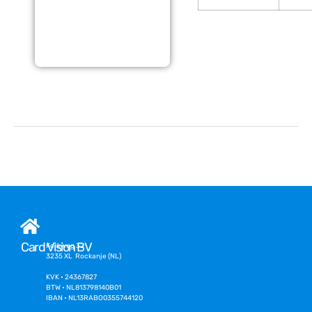
Card Vision BV
Kerkweg 32
3235 XL Rockanje (NL)
KVK • 24367827
BTW • NL813798140B01
IBAN • NL13RABO0355744120