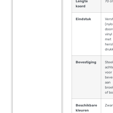
Lengte
70 c
koord
Eindstuk
Vers
(nyl
door
vinyl
met
hersl
druk
Bevestiging
Stee
achte
voor
beve
aan
broe
of bo
Beschikbare
Zwart
kleuren