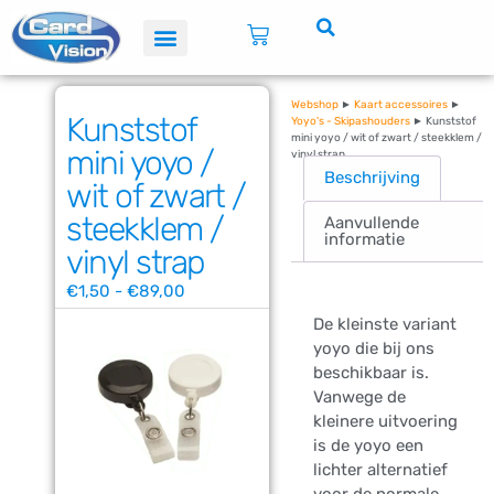
Webshop
►
Kaart accessoires
►
Kunststof
Yoyo's - Skipashouders
► Kunststof
mini yoyo / wit of zwart / steekklem /
mini yoyo /
vinyl strap
Beschrijving
wit of zwart /
steekklem /
Aanvullende
informatie
vinyl strap
€
1,50
-
€
89,00
De kleinste variant
yoyo die bij ons
beschikbaar is.
Vanwege de
kleinere uitvoering
is de yoyo een
lichter alternatief